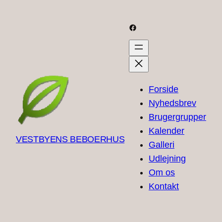
Skip
to
Facebook
content
Forside
Nyhedsbrev
Brugergrupper
Kalender
VESTBYENS BEBOERHUS
Galleri
Udlejning
Om os
Kontakt